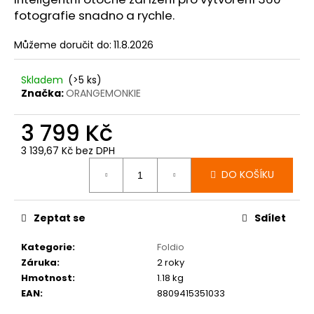
č
fotografie snadno a rychle.
u
j
Můžeme doručit do:
11.8.2026
e
m
e
Skladem
(>5 ks)
Značka:
ORANGEMONKIE
3 799 Kč
3 139,67 Kč bez DPH
Měrná
DO KOŠÍKU
cena:
Zeptat se
Sdílet
Kategorie
:
Foldio
Záruka
:
2 roky
Hmotnost
:
1.18 kg
EAN
:
8809415351033