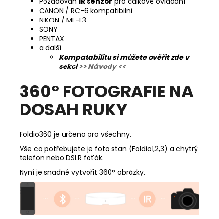
Požadován
IR senzor
pro dálkové ovládání
CANON / RC-6 kompatibilní
NIKON / ML-L3
SONY
PENTAX
a další
Kompatabilitu si můžete ověřit zde v
sekci
>> Návody <<
360° FOTOGRAFIE NA
DOSAH RUKY
Foldio360 je určeno pro všechny.
Vše co potřebujete je foto stan (Foldio1,2,3) a chytrý
telefon nebo DSLR foťák.
Nyní je snadné vytvořit 360° obrázky.