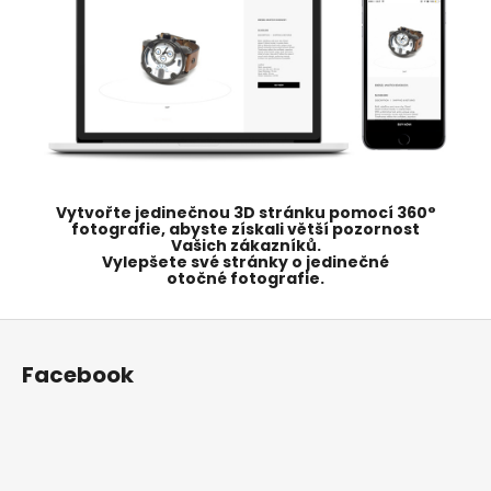
Vytvořte jedinečnou 3D stránku pomocí 360°
fotografie, abyste získali větší pozornost
Vašich zákazníků.
Vylepšete své stránky o jedinečné
otočné fotografie.
Z
á
Facebook
p
a
t
í