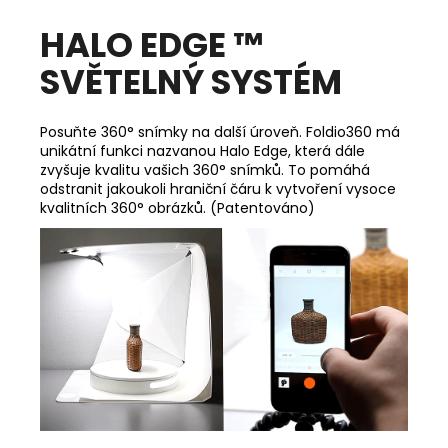
HALO EDGE ™
SVĚTELNÝ SYSTÉM
Posuňte 360° snímky na další úroveň. Foldio360 má
unikátní funkci nazvanou Halo Edge, která dále
zvyšuje kvalitu vašich 360° snímků. To pomáhá
odstranit jakoukoli hraniční čáru k vytvoření vysoce
kvalitních 360° obrázků. (Patentováno)