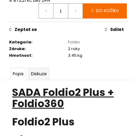
4 875,21 Kč bez DPH
Měrná
DO KOŠÍKU
cena:
Zeptat se
Sdílet
Kategorie
:
Foldio
Záruka
:
2 roky
Hmotnost
:
3.45 kg
Popis
Diskuze
SADA Foldio2 Plus +
Foldio360
Foldio2 Plus