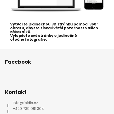
Vytvořte jedinečnou 3D stránku pomocí 360°
obrazu, abyste získali větší pozornost Vašich
zákazníků.
Vylepšete své stránky o jedinečné
otočné fotografie.
Z
á
Facebook
p
a
t
í
Kontakt
info
@
foldio.cz
+420 739 081 304