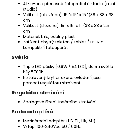
All-in-one přenosné fotografické studio (mini
studio)
Velikost (otevřeno): 15 "x 15" x 15 "(38 x 38 x 38
cm)
Velikost (složená): 15 "x 15" x 1 "(38 x 38 x 2,5
cm)
Materiál: bílá, odolný plast
Zařízení: chytrý telefon / tablet / DSLR a
kompaktní fotoaparát
Světlo
Triple LED pásky [0,6W / 54 LED], denní světlo
bílý 5700k
Instalovaný kryt difuzoru, ovládání jasu
pomocí regulátoru stmívání
Regulátor stmívání
Analogové řízení lineárního stmívání
Sada adaptérů
Mezinárodní adaptér (US, EU, UK, AU)
Vstup: 100-240Vac 50 / 60Hz