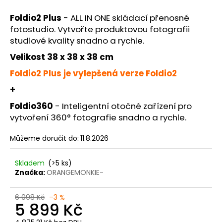
č
u
Foldio2 Plus
- ALL IN ONE skládací přenosné
j
fotostudio. Vytvořte produktovou fotografii
e
studiové kvality snadno a rychle.
m
e
Velikost 38 x 38 x 38 cm
Foldio2 Plus je vylepšená verze Foldio2
+
Foldio360
- Inteligentní otočné zařízení pro
vytvoření 360° fotografie snadno a rychle.
Můžeme doručit do:
11.8.2026
Skladem
(>5 ks)
Značka:
ORANGEMONKIE-
6 098 Kč
–3 %
5 899 Kč