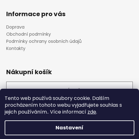
a
Informace pro vás
j
í
Doprava
t
Obchodní podmínky
?
Podmínky ochrany osobních údajů
Kontakty
Nákupní košík
HLEDAT
0
KS /
0 KČ
Tento web používá soubory cookie. Dalším
D
procházením tohoto webu vyjadřujete souhlas s
o
jejich používáním.. Více informací
zde
.
p
Fitmark
PROMiXX
RAYO
o
r
Nastavení
u
OFFICIAL WEB FOLDIO - Vytvářejte snímky studiové kvality a
Vytvořil Shoptet